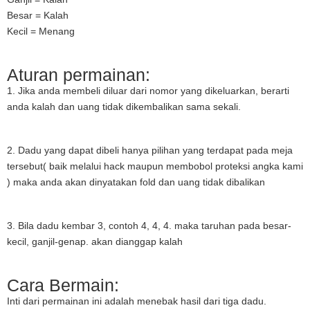
Besar = Kalah
Kecil = Menang
Aturan permainan:
1. Jika anda membeli diluar dari nomor yang dikeluarkan, berarti
anda kalah dan uang tidak dikembalikan sama sekali.
2. Dadu yang dapat dibeli hanya pilihan yang terdapat pada meja
tersebut( baik melalui hack maupun membobol proteksi angka kami
) maka anda akan dinyatakan fold dan uang tidak dibalikan
3. Bila dadu kembar 3, contoh 4, 4, 4. maka taruhan pada besar-
kecil, ganjil-genap. akan dianggap kalah
Cara Bermain:
Inti dari permainan ini adalah menebak hasil dari tiga dadu.