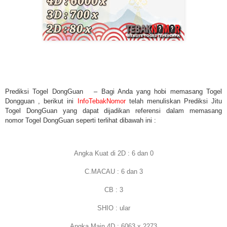
Prediksi Togel DongGuan
– Bagi Anda yang hobi memasang
T
ogel
Dongguan
, berikut ini
InfoTebakNomor
t
elah menuliskan
Prediksi Jitu
Togel
DongGuan
yang dapat dijadikan referensi dalam memasang
nomor
Togel
DongGuan
seperti terlihat dibawah ini :
Angka Kuat di 2D : 6 dan 0
C.MACAU : 6 dan 3
CB : 3
SHIO : ular
Angka Main 4D : 6063 x 2273