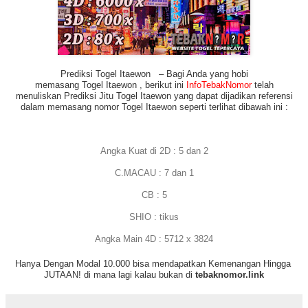
Prediksi Togel
Itaewon
– Bagi Anda yang hobi
memasang
T
ogel
Itaewon
, berikut ini
InfoTebakNomor
t
elah
menuliskan
Prediksi Jitu Togel
Itaewon
yang dapat dijadikan referensi
dalam memasang nomor
Togel
Itaewon
seperti terlihat dibawah ini :
Angka Kuat di 2D : 5 dan 2
C.MACAU : 7 dan 1
CB : 5
SHIO : tikus
Angka Main 4D : 5712 x 3824
Hanya Dengan Modal 10.000 bisa mendapatkan Kemenangan Hingga
JUTAAN! di mana lagi kalau bukan di
tebaknomor.
link