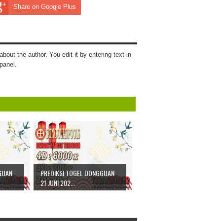
Share on Google Plus
about the author. You edit it by entering text in
 panel.
GUAN
PREDIKSI TOGEL DONGGUAN
21 JUNI 202...