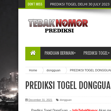
DON'T MISS
PREDIKSI TOGEL DELHI 30 JULY 2023
PREDIKSI TOGEL KAMPOT 30 JULY 20
PREDIKSI TOGEL HONGKONG 30 JULY
PREDIKSI TOGEL WUHAN 30 JULY 20
PREDIKSI TOGEL SIDNEY 30 JULY 202
PREDIKSI TOGEL KANSAI 30 JULY 202
PREDIKSI TOGEL ITAEWON 30 JULY 2
PANDUAN BERMAIN+
PREDIKSI TOGEL+
PREDIKSI TOGEL SINGAPURA 30 JULY
PREDIKSI TOGEL SINGAPURA 28 MEI 
Home
dongguan
PREDIKSI TOGEL DANANG 28 MEI 20
PREDIKSI TOGEL DONGGUAN
PREDIKSI TOGEL DELHI 28 MEI 2023
PREDIKSI TOGEL DONGGUA
PREDIKSI TOGEL ITAEWON 28 MEI 20
PREDIKSI TOGEL SIDNEY 28 MEI 2023
December 31, 2021
dongguan
PREDIKSI TOGEL DONGGUAN 28 MEI
PREDIKSI TOGEL HONGKONG 28 MEI
Prediksi Togel DongGuan
–
InfoTebakNomor
Akan m