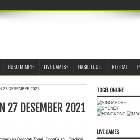
23
 2023
23
3
3
023
BUKU MIMPI+
LIVE GAMES+
HASIL TOGEL
REFERAL
P
 2023
2023
TOGEL ONLINE
23
N 27 DESEMBER 2021
N 27 DESEMBER 2021
23
 2023
LIVE GAMES
 2023
mberikan
Bocoran Togel DongGuan
.
Prediksi