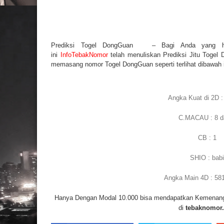
Prediksi Togel DongGuan
– Bagi Anda yang 
ini
InfoTebakNomor
t
elah menuliskan
Prediksi Jitu Togel
memasang nomor
Togel
DongGuan
seperti terlihat dibawah i
Angka Kuat di 2D :
C.MACAU : 8 d
CB : 1
SHIO : babi
Angka Main 4D : 58
Hanya Dengan Modal 10.000 bisa mendapatkan Kemenang
di
tebaknomor.