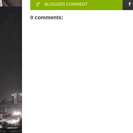
BLOGGER COMMENT
0 comments: