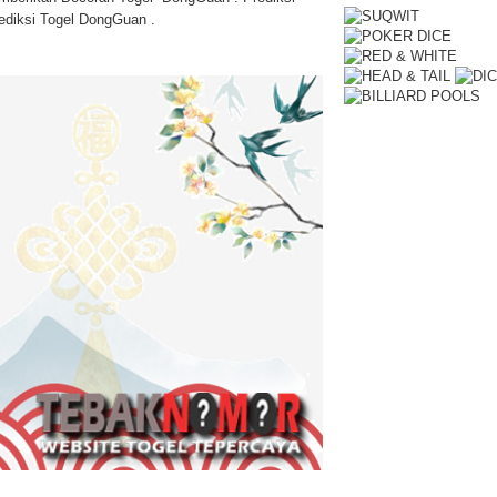
23
ediksi Togel DongGuan .
3
3
 2023
23