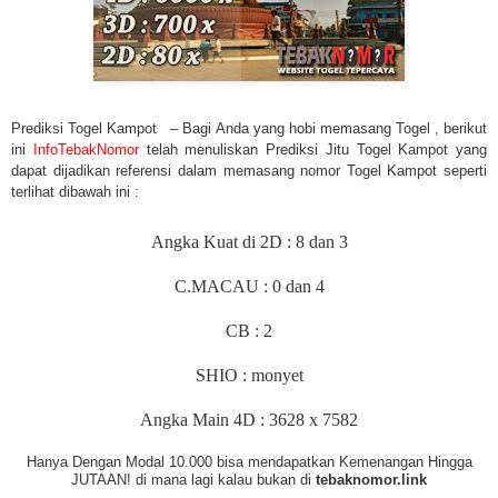
Prediksi Togel
Kampot
– Bagi Anda yang hobi memasang
T
ogel
, berikut
ini
InfoTebakNomor
t
elah menuliskan
Prediksi Jitu Togel
Kampot
yang
dapat dijadikan referensi dalam memasang nomor
Togel
Kampot
seperti
terlihat dibawah ini :
Angka Kuat di 2D : 8 dan 3
C.MACAU : 0 dan 4
CB : 2
SHIO : monyet
Angka Main 4D : 3628 x 7582
Hanya Dengan Modal 10.000 bisa mendapatkan Kemenangan Hingga
JUTAAN! di mana lagi kalau bukan di
tebaknomor.
link