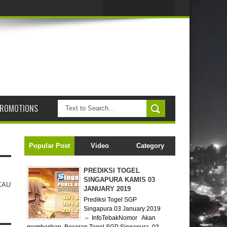
ROMOTIONS
Popular Post
Video
Category
PREDIKSI TOGEL
SINGAPURA KAMIS 03
JANUARY 2019
Prediksi Togel SGP
Singapura 03 January 2019
– InfoTebakNomor Akan
memberikan Bocoran Togel SGP Singapura 03