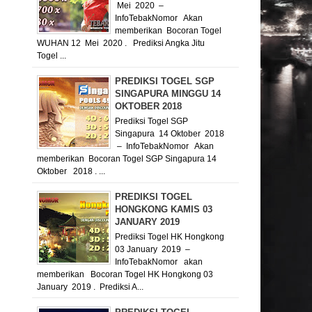
Mei 2020 –
InfoTebakNomor Akan
memberikan Bocoran Togel
WUHAN 12 Mei 2020 . Prediksi Angka Jitu
Togel ...
PREDIKSI TOGEL SGP
SINGAPURA MINGGU 14
OKTOBER 2018
Prediksi Togel SGP
Singapura 14 Oktober 2018
– InfoTebakNomor Akan
memberikan Bocoran Togel SGP Singapura 14
Oktober 2018 . ...
PREDIKSI TOGEL
HONGKONG KAMIS 03
JANUARY 2019
Prediksi Togel HK Hongkong
03 January 2019 –
InfoTebakNomor akan
memberikan Bocoran Togel HK Hongkong 03
January 2019 . Prediksi A...