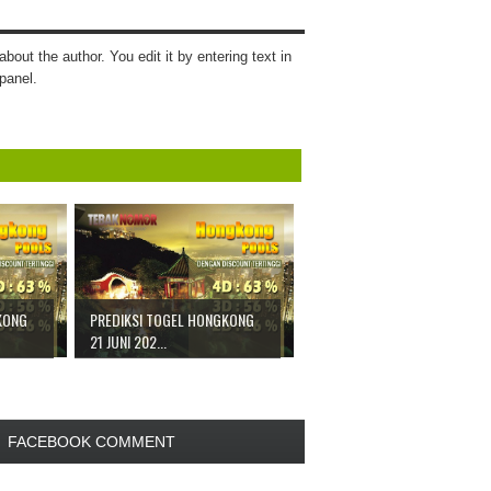
about the author. You edit it by entering text in
 panel.
KONG
PREDIKSI TOGEL HONGKONG
21 JUNI 202...
FACEBOOK COMMENT