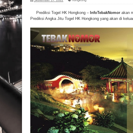
PREDIKSI TOGEL KAMPOT 28 MEI 20
Prediksi Togel HK Hongkong
–
InfoTebakNomor
akan m
PREDIKSI TOGEL KANSAI 28 MEI 202
Prediksi Angka Jitu Togel HK Hongkong yang akan di kelua
PREDIKSI TOGEL WUHAN 28 MEI 202
PREDIKSI TOGEL DONGGUAN 30 JULY
PREDIKSI TOGEL DANANG 30 JULY 20