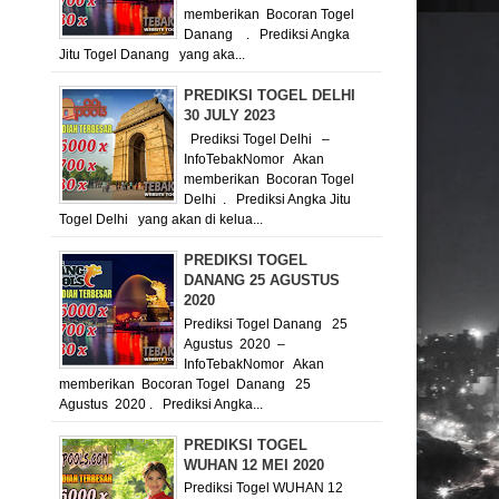
memberikan Bocoran Togel
Danang . Prediksi Angka
Jitu Togel Danang yang aka...
PREDIKSI TOGEL DELHI
30 JULY 2023
Prediksi Togel Delhi –
InfoTebakNomor Akan
memberikan Bocoran Togel
Delhi . Prediksi Angka Jitu
Togel Delhi yang akan di kelua...
PREDIKSI TOGEL
DANANG 25 AGUSTUS
2020
Prediksi Togel Danang 25
Agustus 2020 –
InfoTebakNomor Akan
memberikan Bocoran Togel Danang 25
Agustus 2020 . Prediksi Angka...
PREDIKSI TOGEL
WUHAN 12 MEI 2020
Prediksi Togel WUHAN 12