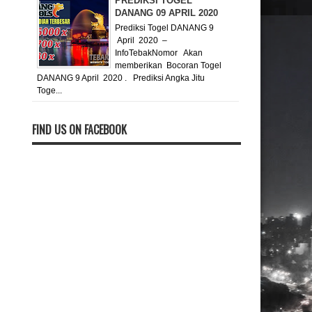
PREDIKSI TOGEL
DANANG 09 APRIL 2020
Prediksi Togel DANANG 9
April 2020 –
InfoTebakNomor Akan
memberikan Bocoran Togel
DANANG 9 April 2020 . Prediksi Angka Jitu
Toge...
FIND US ON FACEBOOK