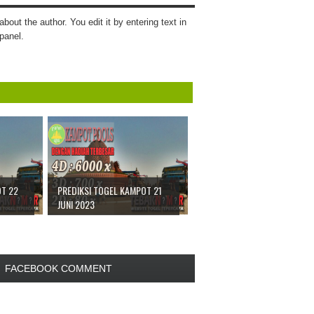
about the author. You edit it by entering text in
 panel.
OT 22
PREDIKSI TOGEL KAMPOT 21
JUNI 2023
FACEBOOK COMMENT