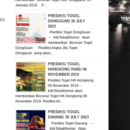
January 2019 . P...
PREDIKSI TOGEL
DONGGUAN 30 JULY
2023
Prediksi Togel DongGuan
– InfoTebakNomor Akan
memberikan Bocoran Togel
DongGuan . Prediksi Angka Jitu Togel
Dongguan yang akan...
PREDIKSI TOGEL
HONGKONG RABU 06
NOVEMBER 2019
Prediksi Togel HK Hongkong
06 November 2019 –
InfoTebakNomor akan
memberikan Bocoran Togel HK Hongkong 06
November 2019. Prediksi An...
PREDIKSI TOGEL
DANANG 30 JULY 2023
Prediksi Togel Danang –
InfoTebakNomor Akan