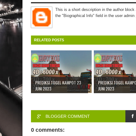
This is a short description in the author block 
the "Biographical Info" field in the user admin
RELATED POSTS
PREDIKSI TOGEL KAMPOT 23
PREDIKSI TOGEL KAMP
JUNI 2023
JUNI 2023
BLOGGER COMMENT
0 comments: