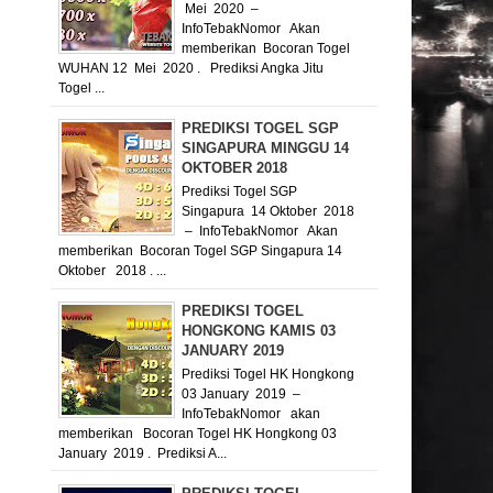
Mei 2020 –
InfoTebakNomor Akan
memberikan Bocoran Togel
WUHAN 12 Mei 2020 . Prediksi Angka Jitu
Togel ...
PREDIKSI TOGEL SGP
SINGAPURA MINGGU 14
OKTOBER 2018
Prediksi Togel SGP
Singapura 14 Oktober 2018
– InfoTebakNomor Akan
memberikan Bocoran Togel SGP Singapura 14
Oktober 2018 . ...
PREDIKSI TOGEL
HONGKONG KAMIS 03
JANUARY 2019
Prediksi Togel HK Hongkong
03 January 2019 –
InfoTebakNomor akan
memberikan Bocoran Togel HK Hongkong 03
January 2019 . Prediksi A...