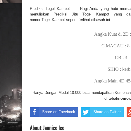
Prediksi Togel
Kampot
– Bagi Anda yang hobi mem
menuliskan
Prediksi Jitu Togel
Kampot
yang dapa
nomor
Togel
Kampot
seperti terlihat dibawah ini :
Angka Kuat di 2D :
C.MACAU : 8 
CB : 3
SHIO : kerb
Angka Main 4D 45
Hanya Dengan Modal 10.000 bisa mendapatkan Kemenang
di
tebaknomor.
Share on Facebook
Share on Twitter
About Jannice lee