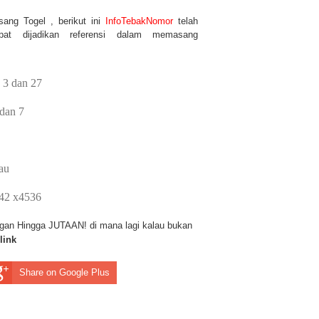
asang
T
ogel
, berikut ini
InfoTebakNomor
t
elah
t dijadikan referensi dalam memasang
 3 dan 27
dan 7
au
42 x4536
an Hingga JUTAAN! di mana lagi kalau bukan
link
Share on Google Plus