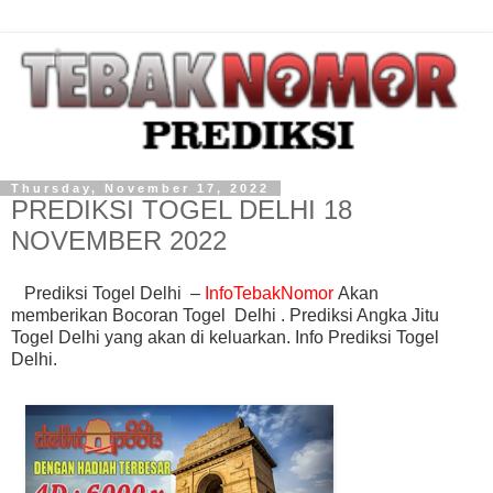
Thursday, November 17, 2022
PREDIKSI TOGEL DELHI 18
NOVEMBER 2022
Prediksi Togel Delhi
–
InfoTebakNomor
Akan
memberikan
Bocoran Togel Delhi
.
Prediksi Angka Jitu
Togel Delhi
yang akan di keluarkan
.
Info
Prediksi Togel
Delhi.