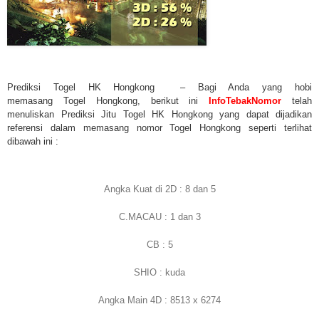
Prediksi Togel HK Hongkong
– Bagi Anda yang hobi
memasang
T
oge
l
Ho
n
g
ko
ng
,
berikut ini
InfoTebakNomor
telah
menuliskan
Prediksi Jitu Togel HK Hongkong
yang dapat dijadikan
referensi dalam memasang nomor
T
o
g
el Hongkong
s
eperti terlihat
dibawah ini :
Angka Kuat di 2D : 8 dan 5
C.MACAU : 1 dan 3
CB : 5
SHIO : kuda
Angka Main 4D : 8513 x 6274