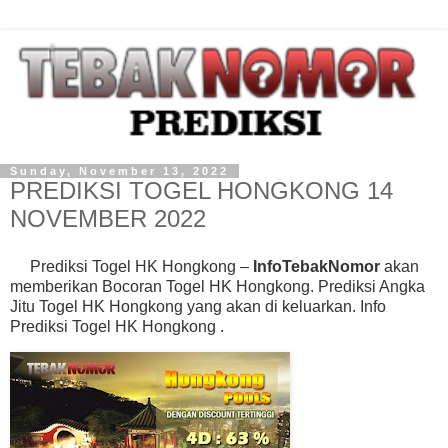
Sunday, November 13, 2022
PREDIKSI TOGEL HONGKONG 14
NOVEMBER 2022
Prediksi Togel HK Hongkong
–
InfoTebakNomor
akan
memberikan Bocoran Togel HK Hongkong
. Prediksi Angka
Jitu Togel HK Hongkong yang akan di keluarkan. Info
Prediksi Togel HK Hongkong .