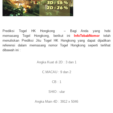
Prediksi Togel HK Hongkong
– Bagi Anda yang hobi
memasang
T
oge
l
Ho
n
g
ko
ng
,
berikut ini
InfoTebakNomor
telah
menuliskan
Prediksi Jitu Togel HK Hongkong
yang dapat dijadikan
referensi dalam memasang nomor
T
o
g
el Hongkong
s
eperti terlihat
dibawah ini :
Angka Kuat di 2D : 3 dan 1
C.MACAU : 9 dan 2
CB : 1
SHIO : ular
Angka Main 4D : 3912 x 5046