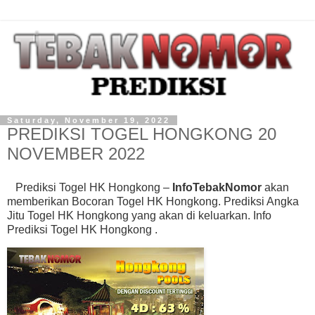
Saturday, November 19, 2022
PREDIKSI TOGEL HONGKONG 20
NOVEMBER 2022
Prediksi Togel HK Hongkong
–
InfoTebakNomor
akan
memberikan Bocoran Togel HK Hongkong
. Prediksi Angka
Jitu Togel HK Hongkong yang akan di keluarkan. Info
Prediksi Togel HK Hongkong .