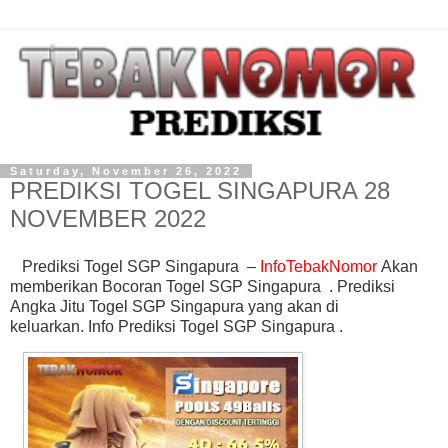
Saturday, November 26, 2022
PREDIKSI TOGEL SINGAPURA 28
NOVEMBER 2022
Prediksi Togel SGP Singapura
–
InfoTebakNomor
Akan
memberikan
Bocoran Togel SGP Singapura
.
Prediksi
Angka Jitu Togel SGP Singapura
yang akan di
keluarkan
.
Info
Prediksi Togel SGP Singapura .