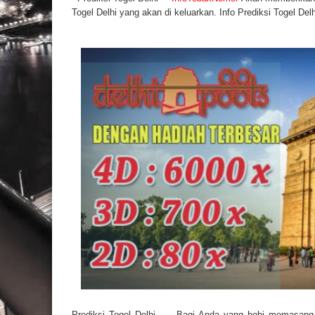
PREDIKSI TOGEL KAMPOT 28 MEI 20
Togel Delhi
yang akan di keluarkan
.
Info
Prediksi Togel Delh
PREDIKSI TOGEL KANSAI 28 MEI 202
PREDIKSI TOGEL WUHAN 28 MEI 202
PREDIKSI TOGEL DONGGUAN 30 JULY
PREDIKSI TOGEL DANANG 30 JULY 20
Prediksi Togel Delhi
– Bagi Anda yang hobi memasan