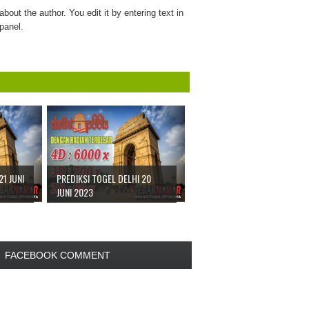
about the author. You edit it by entering text in
 panel.
21 JUNI
PREDIKSI TOGEL DELHI 20
JUNI 2023
FACEBOOK COMMENT