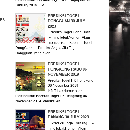
January 2019 . P...
PREDIKSI TOGEL
DONGGUAN 30 JULY
2023
Prediksi Togel DongGuan
– InfoTebakNomor Akan
memberikan Bocoran Togel
DongGuan . Prediksi Angka Jitu Togel
Dongguan yang akan...
PREDIKSI TOGEL
HONGKONG RABU 06
NOVEMBER 2019
Prediksi Togel HK Hongkong
06 November 2019 –
InfoTebakNomor akan
memberikan Bocoran Togel HK Hongkong 06
November 2019. Prediksi An...
PREDIKSI TOGEL
DANANG 30 JULY 2023
Prediksi Togel Danang –
InfoTebakNomor Akan