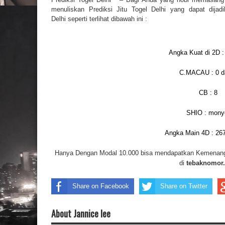
menuliskan
Prediksi Jitu Togel Delhi
yang dapat dijad
Delhi
seperti terlihat dibawah ini :
Angka Kuat di 2D :
C.MACAU : 0 d
CB : 8
SHIO : mony
Angka Main 4D : 26
Hanya Dengan Modal 10.000 bisa mendapatkan Kemenang
di
tebaknomor.
Share on Facebook
Share on Twitter
About Jannice lee