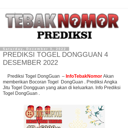
Saturday, December 3, 2022
PREDIKSI TOGEL DONGGUAN 4
DESEMBER 2022
Prediksi Togel DongGuan
–
InfoTebakNomor
Akan
memberikan
Bocoran Togel DongGuan
.
Prediksi Angka
Jitu Togel Dongguan
yang akan di keluarkan
.
Info
Prediksi
Togel DongGuan .