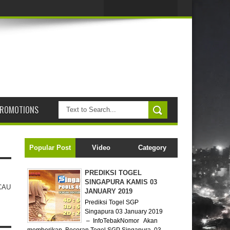
ROMOTIONS
Popular Post
Video
Category
PREDIKSI TOGEL
SINGAPURA KAMIS 03
JANUARY 2019
Prediksi Togel SGP
Singapura 03 January 2019
– InfoTebakNomor Akan
memberikan Bocoran Togel SGP Singapura 03