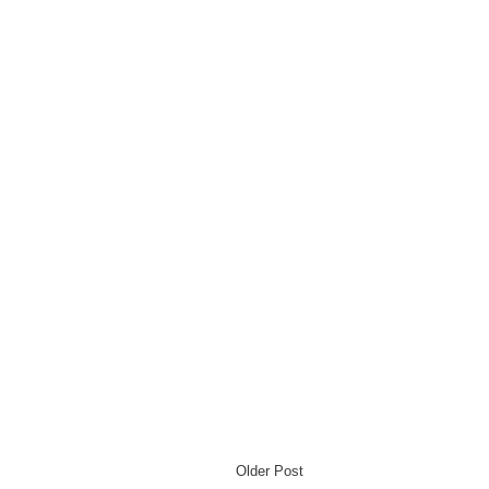
Older Post