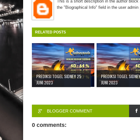
This is a short description in the author block 
the "Biographical Info" field in the user admin
RELATED POSTS
PREDIKSI TOGEL SIDNEY 25
PREDIKSI TOGEL SIDNE
JUNI 2023
JUNI 2023
BLOGGER COMMENT
0 comments: