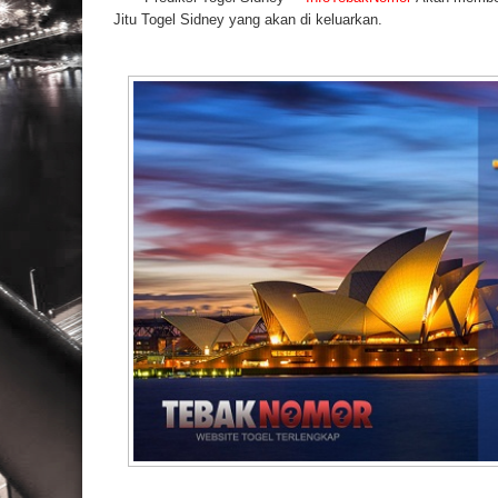
PREDIKSI TOGEL KAMPOT 28 MEI 20
Jitu Togel Sidney
yang akan di keluarkan
.
PREDIKSI TOGEL KANSAI 28 MEI 202
PREDIKSI TOGEL WUHAN 28 MEI 202
PREDIKSI TOGEL DONGGUAN 30 JULY
PREDIKSI TOGEL DANANG 30 JULY 20