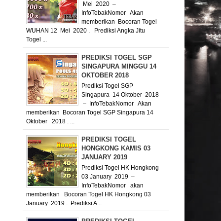
Mei 2020 –
InfoTebakNomor Akan
memberikan Bocoran Togel
WUHAN 12 Mei 2020 . Prediksi Angka Jitu
Togel ...
PREDIKSI TOGEL SGP
SINGAPURA MINGGU 14
OKTOBER 2018
Prediksi Togel SGP
Singapura 14 Oktober 2018
– InfoTebakNomor Akan
memberikan Bocoran Togel SGP Singapura 14
Oktober 2018 . ...
PREDIKSI TOGEL
HONGKONG KAMIS 03
JANUARY 2019
Prediksi Togel HK Hongkong
03 January 2019 –
InfoTebakNomor akan
memberikan Bocoran Togel HK Hongkong 03
January 2019 . Prediksi A...