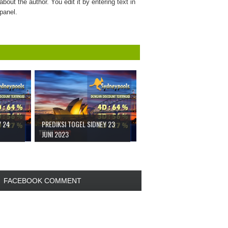
about the author. You edit it by entering text in
 panel.
Y 24
PREDIKSI TOGEL SIDNEY 23
JUNI 2023
FACEBOOK COMMENT