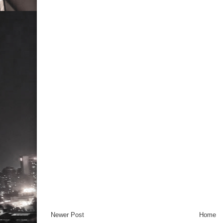
Newer Post
Home