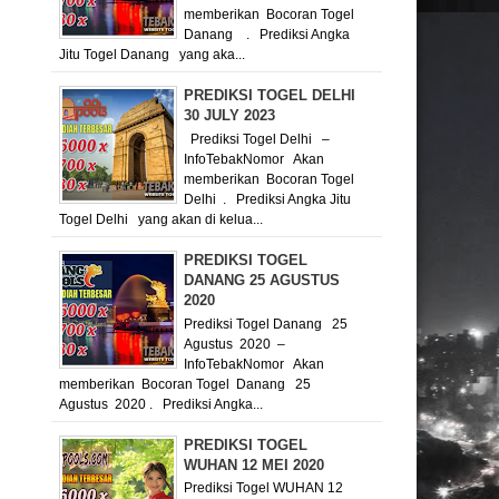
memberikan Bocoran Togel
Danang . Prediksi Angka
Jitu Togel Danang yang aka...
PREDIKSI TOGEL DELHI
30 JULY 2023
Prediksi Togel Delhi –
InfoTebakNomor Akan
memberikan Bocoran Togel
Delhi . Prediksi Angka Jitu
Togel Delhi yang akan di kelua...
PREDIKSI TOGEL
DANANG 25 AGUSTUS
2020
Prediksi Togel Danang 25
Agustus 2020 –
InfoTebakNomor Akan
memberikan Bocoran Togel Danang 25
Agustus 2020 . Prediksi Angka...
PREDIKSI TOGEL
WUHAN 12 MEI 2020
Prediksi Togel WUHAN 12