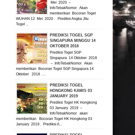
Mei 2020 –
InfoTebakNomor Akan
memberikan Bocoran Togel
WUHAN 12 Mei 2020 . Prediksi Angka Jitu
Togel ...
PREDIKSI TOGEL SGP
SINGAPURA MINGGU 14
OKTOBER 2018
Prediksi Togel SGP
Singapura 14 Oktober 2018
– InfoTebakNomor Akan
memberikan Bocoran Togel SGP Singapura 14
Oktober 2018 . ...
PREDIKSI TOGEL
HONGKONG KAMIS 03
JANUARY 2019
Prediksi Togel HK Hongkong
03 January 2019 –
InfoTebakNomor akan
memberikan Bocoran Togel HK Hongkong 03
January 2019 . Prediksi A...