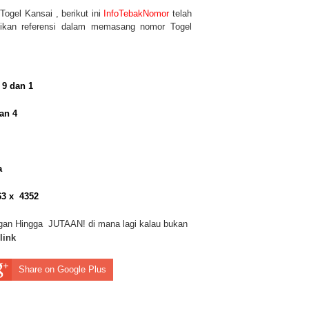
g
T
ogel Kansai
, berikut ini
InfoTebakNomor
t
elah
dikan referensi dalam memasang nomor
Togel
 9 dan 1
an 4
a
63 x 4352
an Hingga JUTAAN! di mana lagi kalau bukan
link
Share on Google Plus