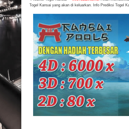
PREDIKSI TOGEL KAMPOT 28 MEI 20
Togel Kansai
yang akan di keluarkan
.
Info
Prediksi Togel K
PREDIKSI TOGEL KANSAI 28 MEI 202
PREDIKSI TOGEL WUHAN 28 MEI 202
PREDIKSI TOGEL DONGGUAN 30 JULY
PREDIKSI TOGEL DANANG 30 JULY 20