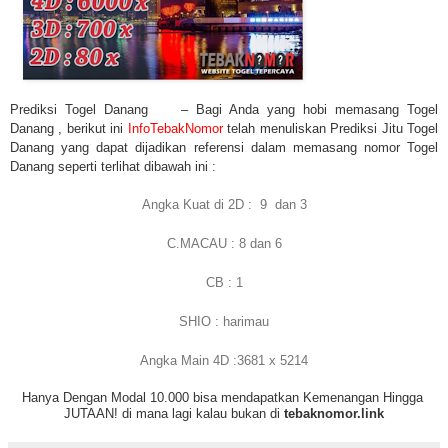
Prediksi Togel Danang
– Bagi Anda yang hobi memasang
T
ogel
Danang
, berikut ini
InfoTebakNomor
t
elah menuliskan
Prediksi Jitu Togel
Danang
yang dapat dijadikan referensi dalam memasang nomor
Togel
Danang
seperti terlihat dibawah ini :
Angka Kuat di 2D : 9 dan 3
C.MACAU : 8 dan 6
CB : 1
SHIO : harimau
Angka Main 4D :3681 x 5214
Hanya Dengan Modal 10.000 bisa mendapatkan Kemenangan Hingga
JUTAAN! di mana lagi kalau bukan di
tebaknomor.
link