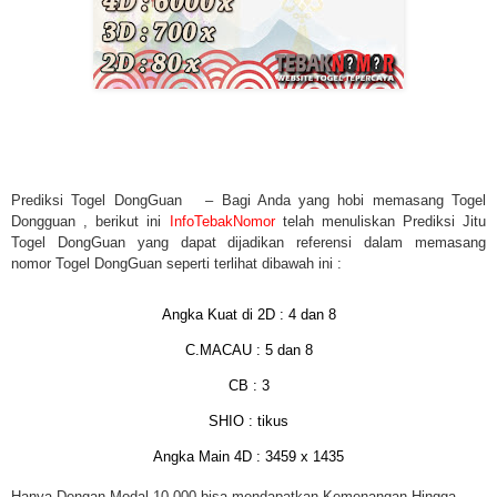
Prediksi Togel DongGuan
– Bagi Anda yang hobi memasang
T
ogel
Dongguan
, berikut ini
InfoTebakNomor
t
elah menuliskan
Prediksi Jitu
Togel
DongGuan
yang dapat dijadikan referensi dalam memasang
nomor
Togel
DongGuan
seperti terlihat dibawah ini :
Angka Kuat di 2D : 4 dan 8
C.MACAU : 5 dan 8
CB : 3
SHIO : tikus
Angka Main 4D : 3459 x 1435
Hanya Dengan Modal 10.000 bisa mendapatkan Kemenangan Hingga