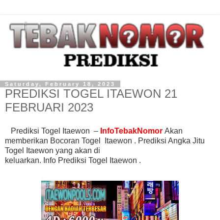
Saturday, February 18, 2023
PREDIKSI TOGEL ITAEWON 21
FEBRUARI 2023
Prediksi Togel Itaewon
–
InfoTebakNomor
Akan
memberikan
Bocoran Togel
Itaewon
.
Prediksi Angka Jitu
Togel
Itaewon
yang akan di
keluarkan
.
Info
Prediksi
Togel
Itaewon
.