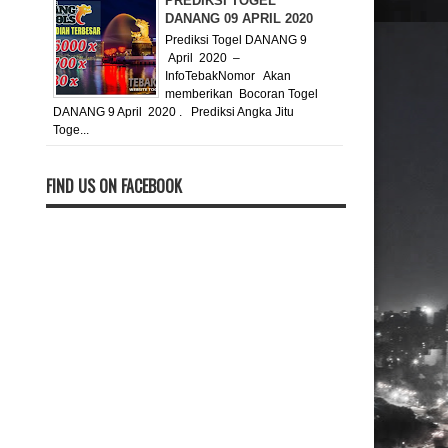
PREDIKSI TOGEL
DANANG 09 APRIL 2020
Prediksi Togel DANANG 9
April 2020 –
InfoTebakNomor Akan
memberikan Bocoran Togel
DANANG 9 April 2020 . Prediksi Angka Jitu
Toge...
FIND US ON FACEBOOK