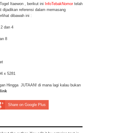
T
ogel
Itaewon
, berikut ini
InfoTebakNomor
t
elah
t dijadikan referensi dalam memasang
erlihat dibawah ini :
 2 dan 4
an 8
et
04 x 5281
an Hingga JUTAAN! di mana lagi kalau bukan
link
Share on Google Plus