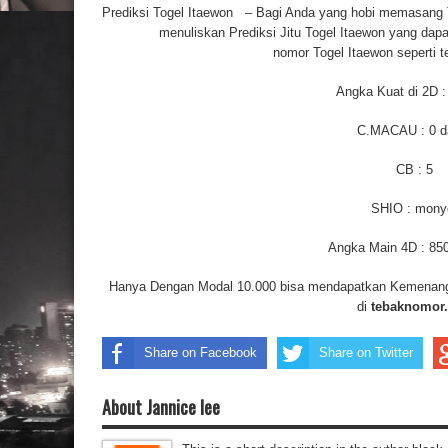
Prediksi Togel
Itaewon
– Bagi Anda yang hobi memasang
menuliskan
Prediksi Jitu Togel
Itaewon
yang dapa
nomor
Togel
Itaewon
seperti t
Angka Kuat di 2D :
C.MACAU : 0 d
CB : 5
SHIO : mony
Angka Main 4D : 85
Hanya Dengan Modal 10.000 bisa mendapatkan Kemenang
di
tebaknomor.
Share on Facebook
Share on Twitter
About Jannice lee