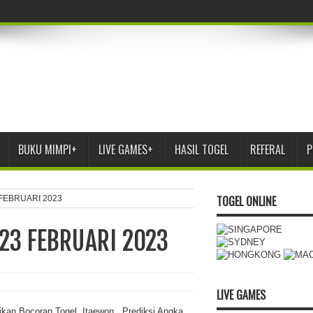
23
 2023
23
3
3
023
BUKU MIMPI+
LIVE GAMES+
HASIL TOGEL
REFERAL
P
 2023
2023
TOGEL ONLINE
23
FEBRUARI 2023
 23 FEBRUARI 2023
23
 2023
LIVE GAMES
 2023
ikan
Bocoran Togel
Itaewon
.
Prediksi Angka