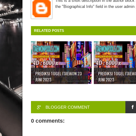
This is a short description in the author block 
the "Biographical Info" field in the user admin
RELATED POSTS
PREDIKSI TOGEL ITAEWON 23
PREDIKSI TOGEL ITAEW
JUNI 2023
JUNI 2023
BLOGGER COMMENT
0 comments: