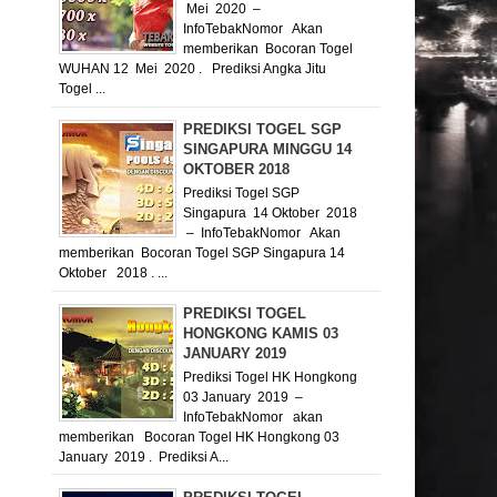
Mei 2020 –
InfoTebakNomor Akan
memberikan Bocoran Togel
WUHAN 12 Mei 2020 . Prediksi Angka Jitu
Togel ...
PREDIKSI TOGEL SGP
SINGAPURA MINGGU 14
OKTOBER 2018
Prediksi Togel SGP
Singapura 14 Oktober 2018
– InfoTebakNomor Akan
memberikan Bocoran Togel SGP Singapura 14
Oktober 2018 . ...
PREDIKSI TOGEL
HONGKONG KAMIS 03
JANUARY 2019
Prediksi Togel HK Hongkong
03 January 2019 –
InfoTebakNomor akan
memberikan Bocoran Togel HK Hongkong 03
January 2019 . Prediksi A...