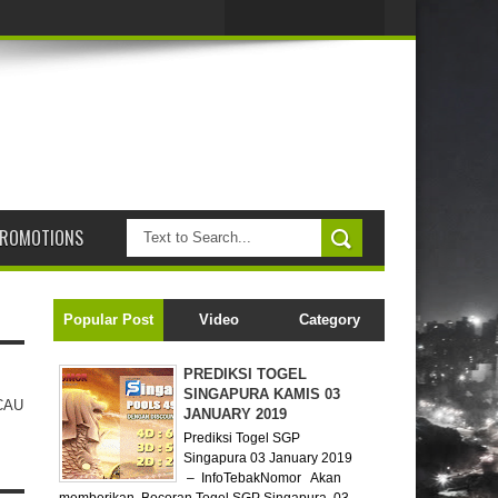
ROMOTIONS
Popular Post
Video
Category
PREDIKSI TOGEL
SINGAPURA KAMIS 03
JANUARY 2019
Prediksi Togel SGP
Singapura 03 January 2019
– InfoTebakNomor Akan
memberikan Bocoran Togel SGP Singapura 03