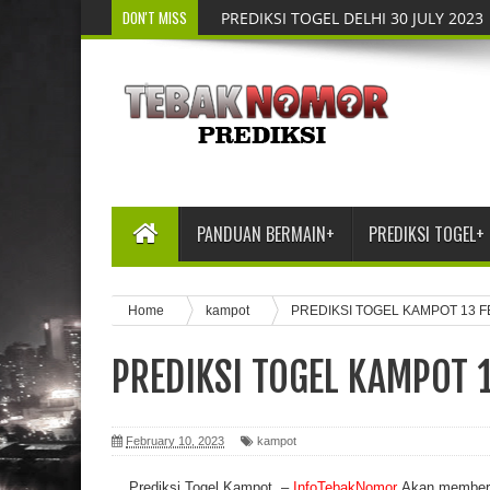
DON'T MISS
PREDIKSI TOGEL DELHI 30 JULY 2023
PREDIKSI TOGEL KAMPOT 30 JULY 20
PREDIKSI TOGEL HONGKONG 30 JULY
PREDIKSI TOGEL WUHAN 30 JULY 20
PREDIKSI TOGEL SIDNEY 30 JULY 202
PREDIKSI TOGEL KANSAI 30 JULY 202
PREDIKSI TOGEL ITAEWON 30 JULY 2
PANDUAN BERMAIN+
PREDIKSI TOGEL+
PREDIKSI TOGEL SINGAPURA 30 JULY
PREDIKSI TOGEL SINGAPURA 28 MEI 
Home
kampot
PREDIKSI TOGEL DANANG 28 MEI 20
PREDIKSI TOGEL KAMPOT 13 F
PREDIKSI TOGEL DELHI 28 MEI 2023
PREDIKSI TOGEL KAMPOT 
PREDIKSI TOGEL ITAEWON 28 MEI 20
PREDIKSI TOGEL SIDNEY 28 MEI 2023
February 10, 2023
kampot
PREDIKSI TOGEL DONGGUAN 28 MEI
PREDIKSI TOGEL HONGKONG 28 MEI
Prediksi Togel Kampot
–
InfoTebakNomor
Akan member