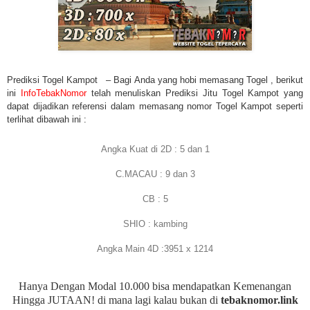
Prediksi Togel
Kampot
– Bagi Anda yang hobi memasang
T
ogel
, berikut
ini
InfoTebakNomor
t
elah menuliskan
Prediksi Jitu Togel
Kampot
yang
dapat dijadikan referensi dalam memasang nomor
Togel
Kampot
seperti
terlihat dibawah ini :
Angka Kuat di 2D : 5 dan 1
C.MACAU : 9 dan 3
CB : 5
SHIO : kambing
Angka Main 4D :3951 x 1214
Hanya Dengan Modal 10.000 bisa mendapatkan Kemenangan
Hingga JUTAAN! di mana lagi kalau bukan di
tebaknomor.
link