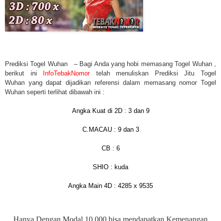
Prediksi Togel Wuhan
– Bagi Anda yang hobi memasang
T
ogel Wuhan
,
berikut ini
InfoTebakNomor
t
elah menuliskan
Prediksi Jitu Togel
Wuhan
yang dapat dijadikan referensi dalam memasang nomor
Togel
Wuhan
seperti terlihat dibawah ini :
Angka Kuat di 2D : 3 dan 9
C.MACAU : 9 dan 3
CB : 6
SHIO : kuda
Angka Main 4D : 4285 x 9535
Hanya Dengan Modal 10.000 bisa mendapatkan Kemenangan