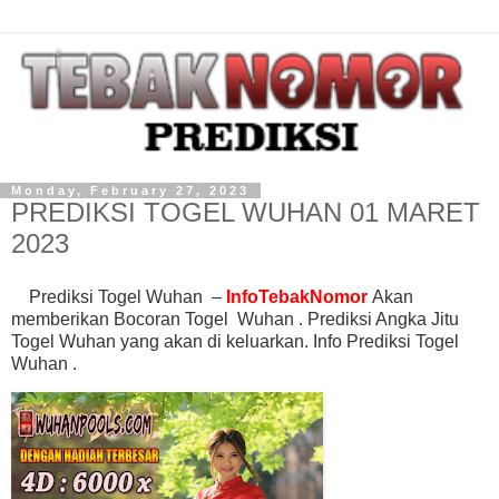
Monday, February 27, 2023
PREDIKSI TOGEL WUHAN 01 MARET
2023
Prediksi Togel Wuhan
–
InfoTebakNomor
Akan
memberikan
Bocoran Togel Wuhan
.
Prediksi Angka Jitu
Togel Wuhan
yang akan di keluarkan
.
Info
Prediksi Togel
Wuhan .