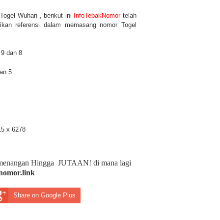
g
T
ogel Wuhan
, berikut ini
InfoTebakNomor
t
elah
dikan referensi dalam memasang nomor
Togel
 9 dan 8
an 5
15 x 6278
menangan Hingga JUTAAN! di mana lagi
nomor
.link
Share on Google Plus