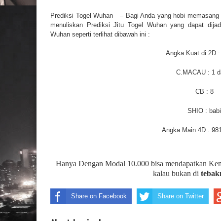
Prediksi Togel Wuhan
– Bagi Anda yang hobi memasan
menuliskan
Prediksi Jitu Togel Wuhan
yang dapat dija
Wuhan
seperti terlihat dibawah ini :
Angka Kuat di 2D :
C.MACAU : 1 d
CB : 8
SHIO : babi
Angka Main 4D : 98
Hanya Dengan Modal 10.000 bisa mendapatkan Ke
kalau bukan di
tebak
Share on Facebook
Share on Twitter