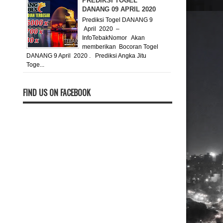
PREDIKSI TOGEL
DANANG 09 APRIL 2020
Prediksi Togel DANANG 9
April 2020 –
InfoTebakNomor Akan
memberikan Bocoran Togel
DANANG 9 April 2020 . Prediksi Angka Jitu
Toge...
FIND US ON FACEBOOK