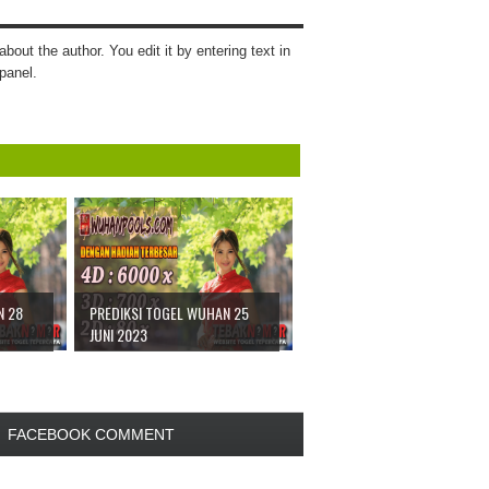
about the author. You edit it by entering text in
 panel.
N 28
PREDIKSI TOGEL WUHAN 25
JUNI 2023
FACEBOOK COMMENT