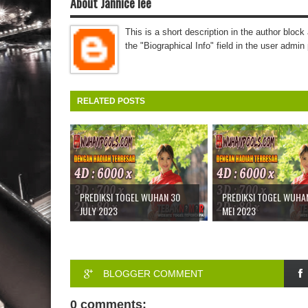
About Jannice lee
This is a short description in the author block 
the "Biographical Info" field in the user admin
RELATED POSTS
PREDIKSI TOGEL WUHAN 30
PREDIKSI TOGEL WUHA
JULY 2023
MEI 2023
BLOGGER COMMENT
0 comments: