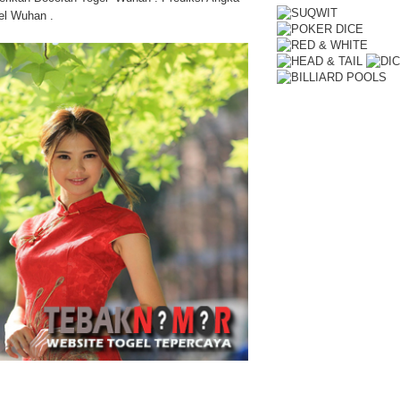
23
el Wuhan .
3
3
 2023
23