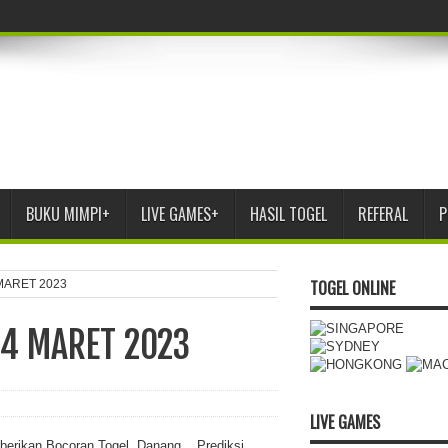
23
 2023
23
3
3
023
BUKU MIMPI+
LIVE GAMES+
HASIL TOGEL
REFERAL
P
 2023
2023
TOGEL ONLINE
23
MARET 2023
14 MARET 2023
23
 2023
LIVE GAMES
 2023
berikan
Bocoran Togel Danang
.
Prediksi