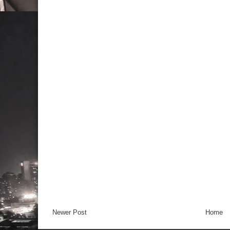
Newer Post
Home