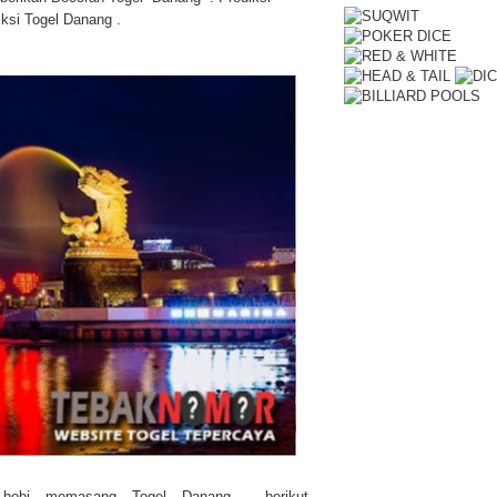
23
iksi Togel Danang .
3
3
 2023
23
 hobi memasang
T
ogel Danang
, berikut