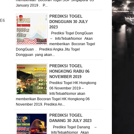
January 2019 . P...
PREDIKSI TOGEL
DONGGUAN 30 JULY
2023
Prediksi Togel DongGuan
– InfoTebakNomor Akan
memberikan Bocoran Togel
DongGuan . Prediksi Angka Jitu Togel
Dongguan yang akan...
PREDIKSI TOGEL
HONGKONG RABU 06
NOVEMBER 2019
Prediksi Togel HK Hongkong
06 November 2019 –
InfoTebakNomor akan
memberikan Bocoran Togel HK Hongkong 06
November 2019. Prediksi An...
PREDIKSI TOGEL
DANANG 30 JULY 2023
Prediksi Togel Danang –
InfoTebakNomor Akan