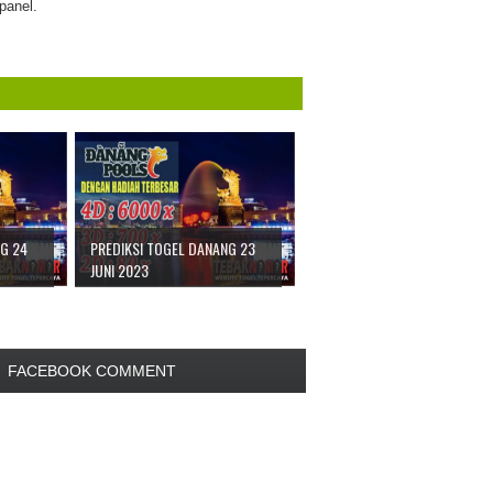
 panel.
G 24
PREDIKSI TOGEL DANANG 23
JUNI 2023
FACEBOOK COMMENT