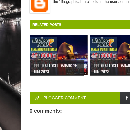
the "Biographical Info" field in the user admin
RELATED POSTS
PREDIKSI TOGEL DANANG 25
PREDIKSI TOGEL DANAN
JUNI 2023
JUNI 2023
BLOGGER COMMENT
0 comments: