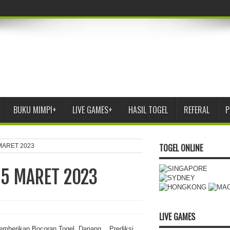
23
 2023
23
3
3
023
BUKU MIMPI+
LIVE GAMES+
HASIL TOGEL
REFERAL
P
 2023
2023
TOGEL ONLINE
23
MARET 2023
15 MARET 2023
23
 2023
LIVE GAMES
 2023
emberikan
Bocoran Togel Danang
.
Prediksi