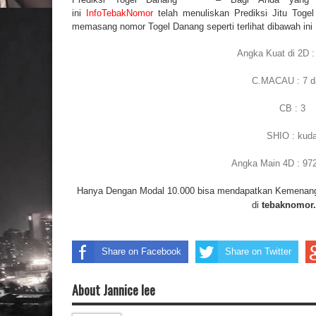
ini
InfoTebakNomor
t
elah menuliskan
Prediksi Jitu Toge
memasang nomor
Togel Danang
seperti terlihat dibawah ini 
Angka Kuat di 2D :
C.MACAU : 7 d
CB : 3
SHIO : kud
Angka Main 4D : 97
Hanya Dengan Modal 10.000 bisa mendapatkan Kemenang
di
tebaknomor.
Share on Facebook
Share on Twitter
About Jannice lee