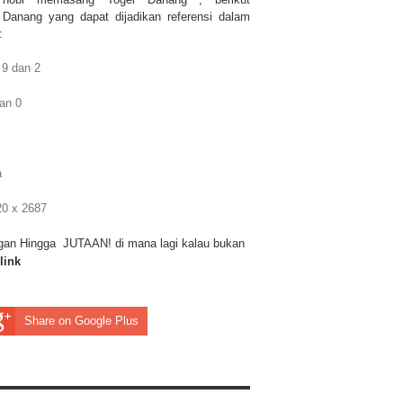
l Danang
yang dapat dijadikan referensi dalam
:
 9 dan 2
an 0
a
20 x 2687
an Hingga JUTAAN! di mana lagi kalau bukan
link
Share on Google Plus