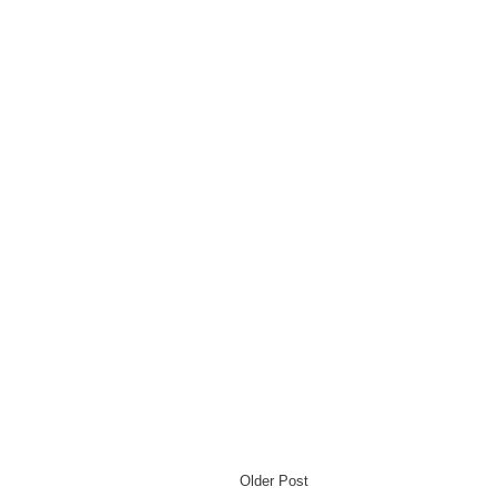
Older Post