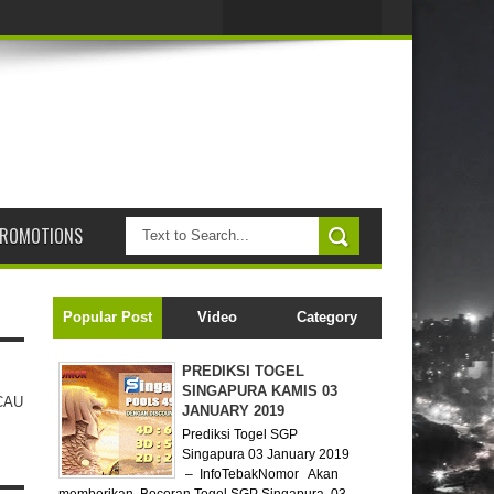
ROMOTIONS
Popular Post
Video
Category
PREDIKSI TOGEL
SINGAPURA KAMIS 03
JANUARY 2019
Prediksi Togel SGP
Singapura 03 January 2019
– InfoTebakNomor Akan
memberikan Bocoran Togel SGP Singapura 03