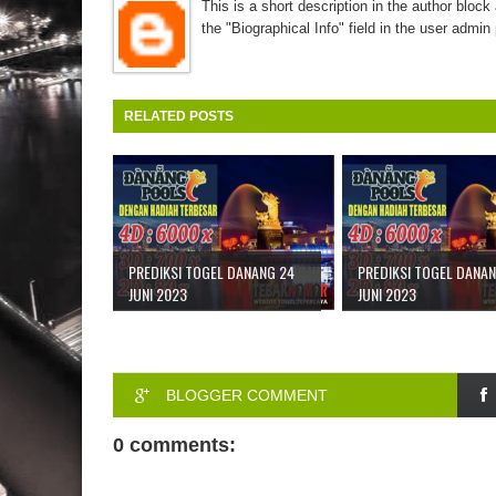
This is a short description in the author block 
the "Biographical Info" field in the user admin
RELATED POSTS
PREDIKSI TOGEL DANANG 24
PREDIKSI TOGEL DANAN
JUNI 2023
JUNI 2023
BLOGGER COMMENT
0 comments: