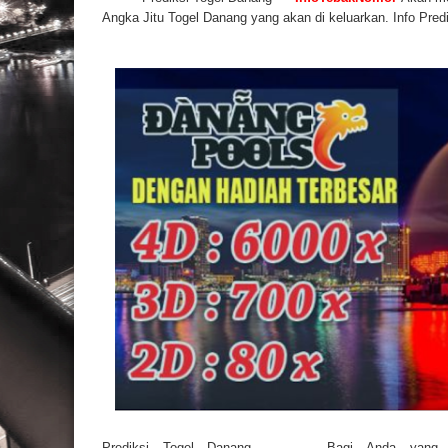
PREDIKSI TOGEL KAMPOT 28 MEI 20
Angka Jitu Togel Danang
yang akan di keluarkan
.
Info
Pred
PREDIKSI TOGEL KANSAI 28 MEI 202
PREDIKSI TOGEL WUHAN 28 MEI 202
PREDIKSI TOGEL DONGGUAN 30 JULY
PREDIKSI TOGEL DANANG 30 JULY 20
Prediksi Togel Danang
– Bagi Anda yang