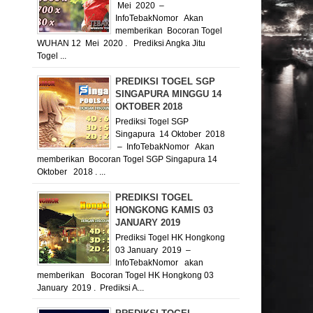
Mei 2020 –
InfoTebakNomor Akan
memberikan Bocoran Togel
WUHAN 12 Mei 2020 . Prediksi Angka Jitu
Togel ...
PREDIKSI TOGEL SGP
SINGAPURA MINGGU 14
OKTOBER 2018
Prediksi Togel SGP
Singapura 14 Oktober 2018
– InfoTebakNomor Akan
memberikan Bocoran Togel SGP Singapura 14
Oktober 2018 . ...
PREDIKSI TOGEL
HONGKONG KAMIS 03
JANUARY 2019
Prediksi Togel HK Hongkong
03 January 2019 –
InfoTebakNomor akan
memberikan Bocoran Togel HK Hongkong 03
January 2019 . Prediksi A...