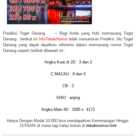
Prediksi Togel Danang
– Bagi Anda yang hobi memasang
T
ogel
Danang
, berikut ini
InfoTebakNomor
t
elah menuliskan
Prediksi Jitu Togel
Danang
yang dapat dijadikan referensi dalam memasang nomor
Togel
Danang
seperti terlihat dibawah ini :
Angka Kuat di 2D : 3 dan 2
C.MACAU : 8 dan 5
CB : 2
SHIO : anjing
Angka Main 4D : 3285 x 4173
Hanya Dengan Modal 10.000 bisa mendapatkan Kemenangan Hingga
JUTAAN! di mana lagi kalau bukan di
tebaknomor.
link