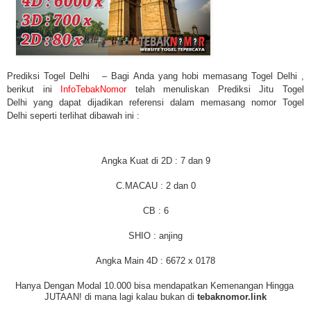
Prediksi Togel Delhi
– Bagi Anda yang hobi memasang
T
ogel Delhi
,
berikut ini
InfoTebakNomor
t
elah menuliskan
Prediksi Jitu Togel
Delhi
yang dapat dijadikan referensi dalam memasang nomor
Togel
Delhi
seperti terlihat dibawah ini :
Angka Kuat di 2D : 7 dan 9
C.MACAU : 2 dan 0
CB : 6
SHIO : anjing
Angka Main 4D : 6672 x 0178
Hanya Dengan Modal 10.000 bisa mendapatkan Kemenangan Hingga
JUTAAN! di mana lagi kalau bukan di
tebaknomor.
link