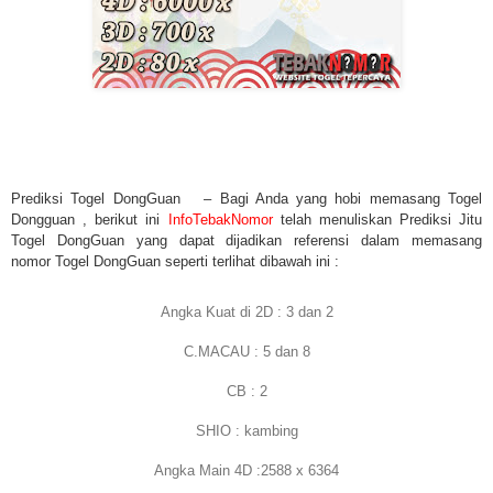
Prediksi Togel DongGuan
– Bagi Anda yang hobi memasang
T
ogel
Dongguan
, berikut ini
InfoTebakNomor
t
elah menuliskan
Prediksi Jitu
Togel
DongGuan
yang dapat dijadikan referensi dalam memasang
nomor
Togel
DongGuan
seperti terlihat dibawah ini :
Angka Kuat di 2D : 3 dan 2
C.MACAU : 5 dan 8
CB : 2
SHIO : kambing
Angka Main 4D :2588 x 6364