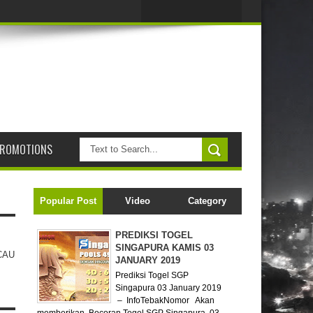
ROMOTIONS
Popular Post
Video
Category
PREDIKSI TOGEL
SINGAPURA KAMIS 03
JANUARY 2019
Prediksi Togel SGP
Singapura 03 January 2019
– InfoTebakNomor Akan
memberikan Bocoran Togel SGP Singapura 03