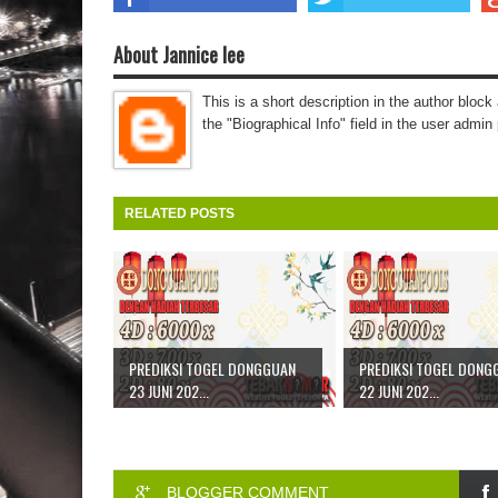
About Jannice lee
This is a short description in the author block 
the "Biographical Info" field in the user admin
RELATED POSTS
PREDIKSI TOGEL DONGGUAN
PREDIKSI TOGEL DONG
23 JUNI 202...
22 JUNI 202...
BLOGGER COMMENT