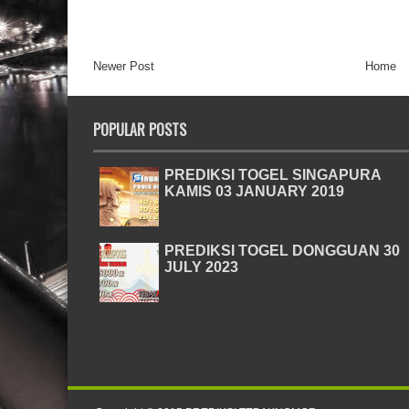
Newer Post
Home
POPULAR POSTS
PREDIKSI TOGEL SINGAPURA
KAMIS 03 JANUARY 2019
PREDIKSI TOGEL DONGGUAN 30
JULY 2023