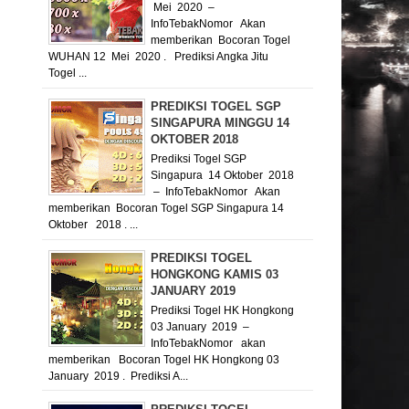
Mei 2020 –
InfoTebakNomor Akan
memberikan Bocoran Togel
WUHAN 12 Mei 2020 . Prediksi Angka Jitu
Togel ...
PREDIKSI TOGEL SGP
SINGAPURA MINGGU 14
OKTOBER 2018
Prediksi Togel SGP
Singapura 14 Oktober 2018
– InfoTebakNomor Akan
memberikan Bocoran Togel SGP Singapura 14
Oktober 2018 . ...
PREDIKSI TOGEL
HONGKONG KAMIS 03
JANUARY 2019
Prediksi Togel HK Hongkong
03 January 2019 –
InfoTebakNomor akan
memberikan Bocoran Togel HK Hongkong 03
January 2019 . Prediksi A...