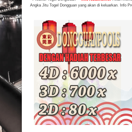
PREDIKSI TOGEL KAMPOT 28 MEI 20
Angka Jitu Togel Dongguan
yang akan di keluarkan
.
Info
Pr
PREDIKSI TOGEL KANSAI 28 MEI 202
PREDIKSI TOGEL WUHAN 28 MEI 202
PREDIKSI TOGEL DONGGUAN 30 JULY
PREDIKSI TOGEL DANANG 30 JULY 20