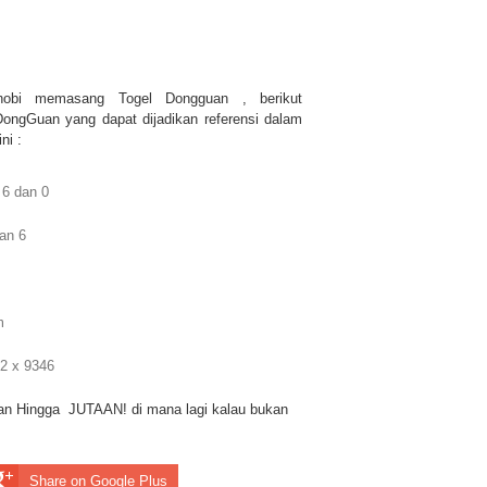
hobi memasang
T
ogel Dongguan
, berikut
DongGuan
yang dapat dijadikan referensi dalam
ni :
 6 dan 0
an 6
m
2 x 9346
n Hingga JUTAAN! di mana lagi kalau bukan
Share on Google Plus