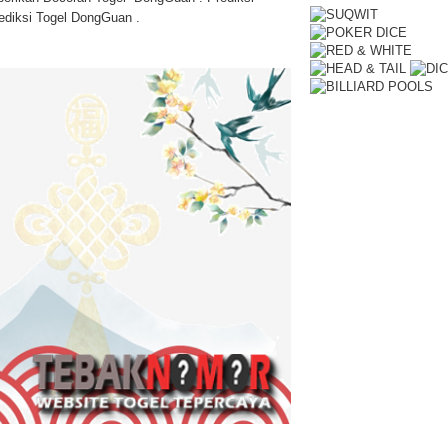
23
ediksi Togel DongGuan .
3
3
 2023
23