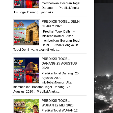
memberikan Bocoran Togel
Danang . Prediksi Angka
Jitu Togel Danang yang aka...
PREDIKSI TOGEL DELHI
30 JULY 2023
Prediksi Togel Delhi –
InfoTebakNomor Akan
memberikan Bocoran Togel
Delhi . Prediksi Angka Jitu
Togel Delhi yang akan di kelua...
PREDIKSI TOGEL
DANANG 25 AGUSTUS
2020
Prediksi Togel Danang 25
Agustus 2020 –
InfoTebakNomor Akan
memberikan Bocoran Togel Danang 25
Agustus 2020 . Prediksi Angka...
PREDIKSI TOGEL
WUHAN 12 MEI 2020
Prediksi Togel WUHAN 12