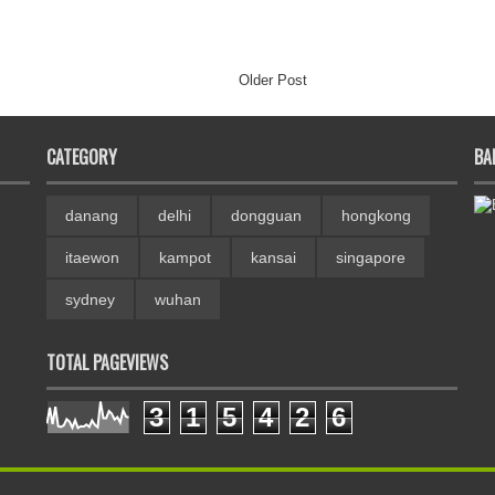
Older Post
CATEGORY
BA
danang
delhi
dongguan
hongkong
itaewon
kampot
kansai
singapore
sydney
wuhan
TOTAL PAGEVIEWS
3
1
5
4
2
6