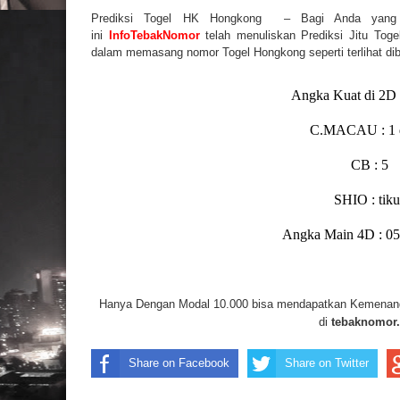
Prediksi Togel HK Hongkong
– Bagi Anda yan
ini
InfoTebakNomor
telah menuliskan
Prediksi Jitu Tog
dalam memasang nomor
T
o
g
el Hongkong
s
eperti terlihat di
Angka Kuat di 2D 
C.MACAU : 1 
CB : 5
SHIO : tiku
Angka Main 4D : 05
Hanya Dengan Modal 10.000 bisa mendapatkan Kemenang
di
tebaknomor.
Share on Facebook
Share on Twitter