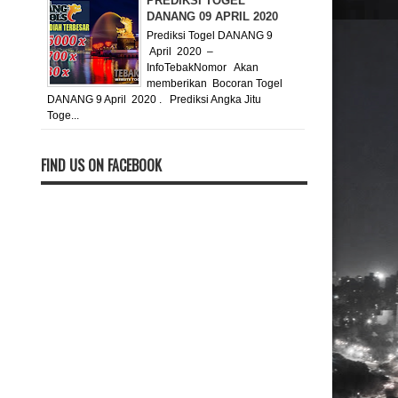
PREDIKSI TOGEL
DANANG 09 APRIL 2020
Prediksi Togel DANANG 9
April 2020 –
InfoTebakNomor Akan
memberikan Bocoran Togel
DANANG 9 April 2020 . Prediksi Angka Jitu
Toge...
FIND US ON FACEBOOK