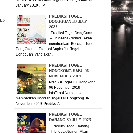
January 2019 . P...
PREDIKSI TOGEL
DONGGUAN 30 JULY
2023
Prediksi Togel DongGuan
– InfoTebakNomor Akan
memberikan Bocoran Togel
DongGuan . Prediksi Angka Jitu Togel
Dongguan yang akan...
PREDIKSI TOGEL
HONGKONG RABU 06
NOVEMBER 2019
Prediksi Togel HK Hongkong
06 November 2019 –
InfoTebakNomor akan
memberikan Bocoran Togel HK Hongkong 06
November 2019. Prediksi An...
PREDIKSI TOGEL
DANANG 30 JULY 2023
Prediksi Togel Danang –
InfoTebakNomor Akan