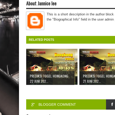
About Jannice lee
This is a short description in the author block 
the "Biographical Info" field in the user admin
RELATED POSTS
PREDIKSI TOGEL HONGKONG
PREDIKSI TOGEL HONG
22 JUNI 202...
21 JUNI 202...
BLOGGER COMMENT