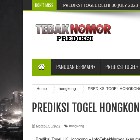
DON'T MISS
PREDIKSI TOGEL DELHI 30 JULY 2023
PREDIKSI TOGEL KAMPOT 30 JULY 20
PREDIKSI TOGEL HONGKONG 30 JULY
PREDIKSI TOGEL WUHAN 30 JULY 20
PREDIKSI TOGEL SIDNEY 30 JULY 202
PREDIKSI TOGEL KANSAI 30 JULY 202
PREDIKSI TOGEL ITAEWON 30 JULY 2
PANDUAN BERMAIN+
PREDIKSI TOGEL+
PREDIKSI TOGEL SINGAPURA 30 JULY
PREDIKSI TOGEL SINGAPURA 28 MEI 
Home
hongkong
PREDIKSI TOGEL DANANG 28 MEI 20
PREDIKSI TOGEL HONGKONG
PREDIKSI TOGEL DELHI 28 MEI 2023
PREDIKSI TOGEL HONGKON
PREDIKSI TOGEL ITAEWON 28 MEI 20
PREDIKSI TOGEL SIDNEY 28 MEI 2023
March 09, 2023
hongkong
PREDIKSI TOGEL DONGGUAN 28 MEI
PREDIKSI TOGEL HONGKONG 28 MEI
Prediksi Togel HK Hongkong
–
InfoTebakNomor
akan me