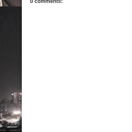
0 comments: