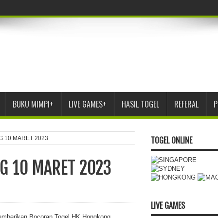
23
 2023
23
3
3
023
BUKU MIMPI+
LIVE GAMES+
HASIL TOGEL
REFERAL
P
 2023
2023
TOGEL ONLINE
23
 10 MARET 2023
G 10 MARET 2023
23
 2023
LIVE GAMES
 2023
mberikan Bocoran Togel HK Hongkong
.