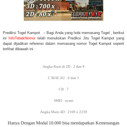
Prediksi Togel
Kampot
– Bagi Anda yang hobi memasang
T
ogel
, berikut
ini
InfoTebakNomor
t
elah menuliskan
Prediksi Jitu Togel
Kampot
yang
dapat dijadikan referensi dalam memasang nomor
Togel
Kampot
seperti
terlihat dibawah ini :
Angka Kuat di 2D : 2 dan 9
C.MACAU : 6 dan 1
CB : 7
SHIO : ayam
Angka Main 4D : 2169 x 2239
Hanya Dengan Modal 10.000 bisa mendapatkan Kemenangan