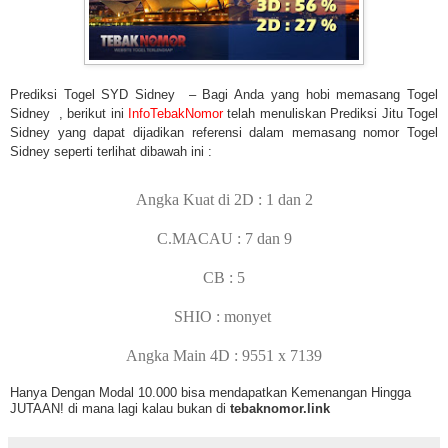
Prediksi Togel SYD Sidney
– Bagi Anda yang hobi memasang Togel
Sidney
, berikut ini
InfoTebakNomor
t
elah menuliskan
Prediksi Jitu Togel
Sidney
yang dapat dijadikan referensi dalam memasang nomor
Togel
Sidney
seperti terlihat dibawah ini :
Angka Kuat di 2D : 1 dan 2
C.MACAU : 7 dan 9
CB : 5
SHIO : monyet
Angka Main 4D : 9551 x 7139
Hanya Dengan Modal 10.000 bisa mendapatkan Kemenangan Hingga
JUTAAN! di mana lagi kalau bukan di
tebaknomor.
link