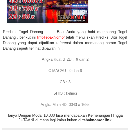
Prediksi Togel Danang
– Bagi Anda yang hobi memasang
T
ogel
Danang
, berikut ini
InfoTebakNomor
t
elah menuliskan
Prediksi Jitu Togel
Danang
yang dapat dijadikan referensi dalam memasang nomor
Togel
Danang
seperti terlihat dibawah ini :
Angka Kuat di 2D : 9 dan 2
C.MACAU : 9 dan 6
CB : 3
SHIO : kelinci
Angka Main 4D :0043 x 1685
Hanya Dengan Modal 10.000 bisa mendapatkan Kemenangan Hingga
JUTAAN! di mana lagi kalau bukan di
tebaknomor.
link