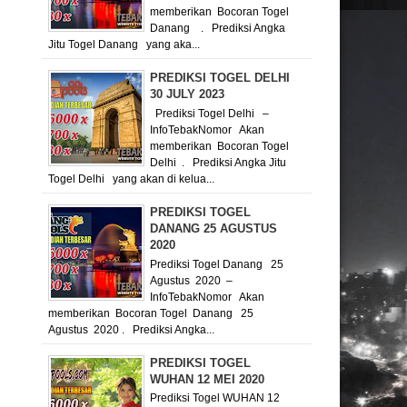
memberikan Bocoran Togel
Danang . Prediksi Angka
Jitu Togel Danang yang aka...
PREDIKSI TOGEL DELHI
30 JULY 2023
Prediksi Togel Delhi –
InfoTebakNomor Akan
memberikan Bocoran Togel
Delhi . Prediksi Angka Jitu
Togel Delhi yang akan di kelua...
PREDIKSI TOGEL
DANANG 25 AGUSTUS
2020
Prediksi Togel Danang 25
Agustus 2020 –
InfoTebakNomor Akan
memberikan Bocoran Togel Danang 25
Agustus 2020 . Prediksi Angka...
PREDIKSI TOGEL
WUHAN 12 MEI 2020
Prediksi Togel WUHAN 12