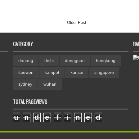
Older Post
CATEGORY
BA
danang
delhi
dongguan
hongkong
itaewon
kampot
kansai
singapore
sydney
wuhan
TOTAL PAGEVIEWS
u
n
d
e
f
i
n
e
d