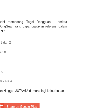
hobi memasang
T
ogel Dongguan
, berikut
DongGuan
yang dapat dijadikan referensi dalam
ni :
 3 dan 2
an 8
ng
8 x 6364
n Hingga JUTAAN! di mana lagi kalau bukan
Share on Google Plus