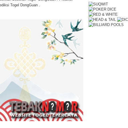
ediksi Togel DongGuan .