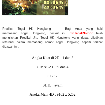
Prediksi Togel HK Hongkong
– Bagi Anda yang hobi
memasang
T
oge
l
Ho
n
g
ko
ng
,
berikut ini
InfoTebakNomor
telah
menuliskan
Prediksi Jitu Togel HK Hongkong
yang dapat dijadikan
referensi dalam memasang nomor
T
o
g
el Hongkong
s
eperti terlihat
dibawah ini :
Angka Kuat di 2D : 1 dan 3
C.MACAU : 9 dan 4
CB : 2
SHIO : ayam
Angka Main 4D : 9162 x 5252