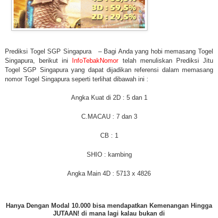
Prediksi Togel SGP Singapura
– Bagi Anda yang hobi memasang
T
ogel
Si
ngapur
a
, berikut ini
InfoTebakNomor
t
elah menuliskan
Prediksi Jitu
Togel SGP Singapura
yang dapat dijadikan referensi dalam memasang
nomor
Togel Singapura
seperti terlihat dibawah ini :
Angka Kuat di 2D : 5 dan 1
C.MACAU : 7 dan 3
CB : 1
SHIO : kambing
Angka Main 4D : 5713 x 4826
Hanya Dengan Modal 10.000 bisa mendapatkan Kemenangan Hingga
JUTAAN! di mana lagi kalau bukan di