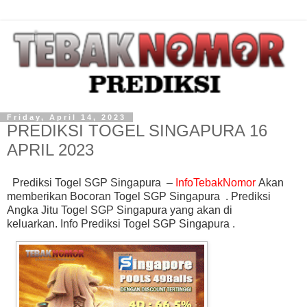
Friday, April 14, 2023
PREDIKSI TOGEL SINGAPURA 16
APRIL 2023
Prediksi Togel SGP Singapura
–
InfoTebakNomor
Akan
memberikan
Bocoran Togel SGP Singapura
.
Prediksi
Angka Jitu Togel SGP Singapura
yang akan di
keluarkan
.
Info
Prediksi Togel SGP Singapura .