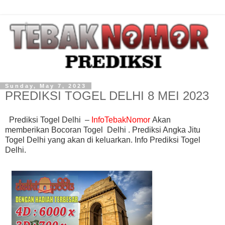
Sunday, May 7, 2023
PREDIKSI TOGEL DELHI 8 MEI 2023
Prediksi Togel Delhi
–
InfoTebakNomor
Akan
memberikan
Bocoran Togel Delhi
.
Prediksi Angka Jitu
Togel Delhi
yang akan di keluarkan
.
Info
Prediksi Togel
Delhi.