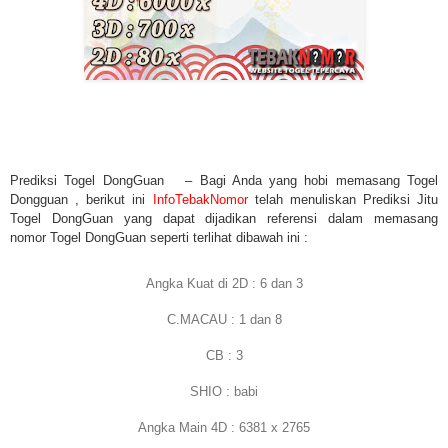
Prediksi Togel DongGuan
– Bagi Anda yang hobi memasang
T
ogel
Dongguan
, berikut ini
InfoTebakNomor
t
elah menuliskan
Prediksi Jitu
Togel
DongGuan
yang dapat dijadikan referensi dalam memasang
nomor
Togel
DongGuan
seperti terlihat dibawah ini :
Angka Kuat di 2D : 6 dan 3
C.MACAU : 1 dan 8
CB : 3
SHIO : babi
Angka Main 4D : 6381 x 2765