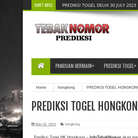
DON'T MISS
PREDIKSI TOGEL DELHI 30 JULY 2023
PREDIKSI TOGEL KAMPOT 30 JULY 20
PREDIKSI TOGEL HONGKONG 30 JULY
PREDIKSI TOGEL WUHAN 30 JULY 20
PREDIKSI TOGEL SIDNEY 30 JULY 202
PREDIKSI TOGEL KANSAI 30 JULY 202
PREDIKSI TOGEL ITAEWON 30 JULY 2
PANDUAN BERMAIN+
PREDIKSI TOGEL+
PREDIKSI TOGEL SINGAPURA 30 JULY
PREDIKSI TOGEL SINGAPURA 28 MEI 
Home
hongkong
PREDIKSI TOGEL DANANG 28 MEI 20
PREDIKSI TOGEL HONGKONG
PREDIKSI TOGEL DELHI 28 MEI 2023
PREDIKSI TOGEL HONGKON
PREDIKSI TOGEL ITAEWON 28 MEI 20
PREDIKSI TOGEL SIDNEY 28 MEI 2023
May 02, 2023
hongkong
PREDIKSI TOGEL DONGGUAN 28 MEI
PREDIKSI TOGEL HONGKONG 28 MEI
Prediksi Togel HK Hongkong
–
InfoTebakNomor
akan mem