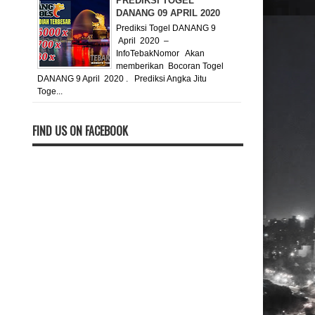
PREDIKSI TOGEL
DANANG 09 APRIL 2020
Prediksi Togel DANANG 9
April 2020 –
InfoTebakNomor Akan
memberikan Bocoran Togel
DANANG 9 April 2020 . Prediksi Angka Jitu
Toge...
FIND US ON FACEBOOK