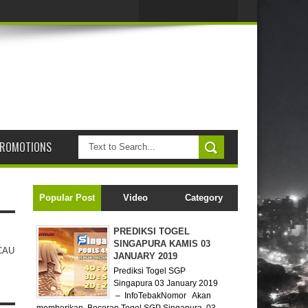
ROMOTIONS
Popular Post
Video
Category
PREDIKSI TOGEL
SINGAPURA KAMIS 03
JANUARY 2019
Prediksi Togel SGP
Singapura 03 January 2019
– InfoTebakNomor Akan
memberikan Bocoran Togel SGP Singapura 03