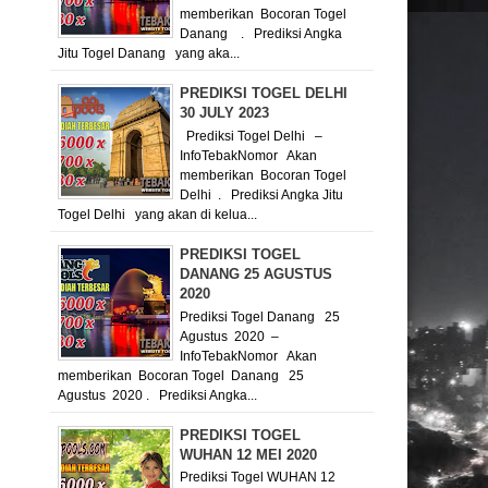
memberikan Bocoran Togel
Danang . Prediksi Angka
Jitu Togel Danang yang aka...
PREDIKSI TOGEL DELHI
30 JULY 2023
Prediksi Togel Delhi –
InfoTebakNomor Akan
memberikan Bocoran Togel
Delhi . Prediksi Angka Jitu
Togel Delhi yang akan di kelua...
PREDIKSI TOGEL
DANANG 25 AGUSTUS
2020
Prediksi Togel Danang 25
Agustus 2020 –
InfoTebakNomor Akan
memberikan Bocoran Togel Danang 25
Agustus 2020 . Prediksi Angka...
PREDIKSI TOGEL
WUHAN 12 MEI 2020
Prediksi Togel WUHAN 12