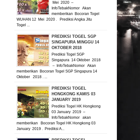
Mei 2020 –
InfoTebakNomor Akan
memberikan Bocoran Togel
WUHAN 12 Mei 2020 . Prediksi Angka Jitu
Togel ...
PREDIKSI TOGEL SGP
SINGAPURA MINGGU 14
OKTOBER 2018
Prediksi Togel SGP
Singapura 14 Oktober 2018
– InfoTebakNomor Akan
memberikan Bocoran Togel SGP Singapura 14
Oktober 2018 . ...
PREDIKSI TOGEL
HONGKONG KAMIS 03
JANUARY 2019
Prediksi Togel HK Hongkong
03 January 2019 –
InfoTebakNomor akan
memberikan Bocoran Togel HK Hongkong 03
January 2019 . Prediksi A...