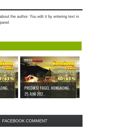
about the author. You edit it by entering text in
 panel.
KONG
PREDIKSI TOGEL HONGKONG
25 JUNI 202...
FACEBOOK COMMENT