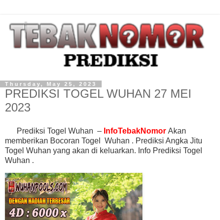
Thursday, May 25, 2023
PREDIKSI TOGEL WUHAN 27 MEI
2023
Prediksi Togel Wuhan
–
InfoTebakNomor
Akan
memberikan
Bocoran Togel Wuhan
.
Prediksi Angka Jitu
Togel Wuhan
yang akan di keluarkan
.
Info
Prediksi Togel
Wuhan .