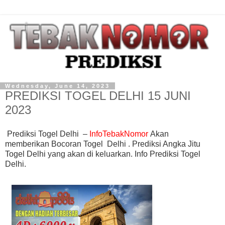
Wednesday, June 14, 2023
PREDIKSI TOGEL DELHI 15 JUNI
2023
Prediksi Togel Delhi
–
InfoTebakNomor
Akan
memberikan
Bocoran Togel Delhi
.
Prediksi Angka Jitu
Togel Delhi
yang akan di keluarkan
.
Info
Prediksi Togel
Delhi.