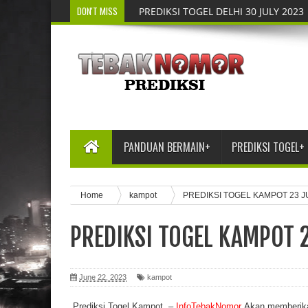
DON'T MISS
PREDIKSI TOGEL DELHI 30 JULY 2023
PREDIKSI TOGEL KAMPOT 30 JULY 20
PREDIKSI TOGEL HONGKONG 30 JULY
PREDIKSI TOGEL WUHAN 30 JULY 20
PREDIKSI TOGEL SIDNEY 30 JULY 202
PREDIKSI TOGEL KANSAI 30 JULY 202
PREDIKSI TOGEL ITAEWON 30 JULY 2
PANDUAN BERMAIN+
PREDIKSI TOGEL+
PREDIKSI TOGEL SINGAPURA 30 JULY
PREDIKSI TOGEL SINGAPURA 28 MEI 
Home
kampot
PREDIKSI TOGEL DANANG 28 MEI 20
PREDIKSI TOGEL KAMPOT 23 J
PREDIKSI TOGEL DELHI 28 MEI 2023
PREDIKSI TOGEL KAMPOT 
PREDIKSI TOGEL ITAEWON 28 MEI 20
PREDIKSI TOGEL SIDNEY 28 MEI 2023
June 22, 2023
kampot
PREDIKSI TOGEL DONGGUAN 28 MEI
PREDIKSI TOGEL HONGKONG 28 MEI
Prediksi Togel Kampot
–
InfoTebakNomor
Akan memberi