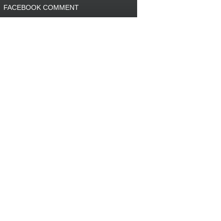
FACEBOOK COMMENT