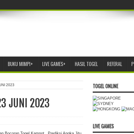
23
 2023
23
3
3
023
BUKU MIMPI+
LIVE GAMES+
HASIL TOGEL
REFERAL
P
 2023
2023
TOGEL ONLINE
23
UNI 2023
23 JUNI 2023
23
 2023
LIVE GAMES
 2023
kan
Bocoran Togel
Kampot
.
Prediksi Angka Jitu