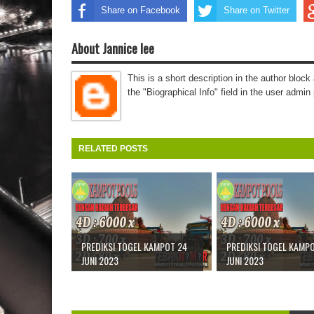
Share on Facebook
Share on Twitter
About Jannice lee
This is a short description in the author block 
the "Biographical Info" field in the user admin
RELATED POSTS
PREDIKSI TOGEL KAMPOT 24
PREDIKSI TOGEL KAMP
JUNI 2023
JUNI 2023