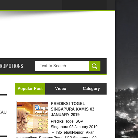
ROMOTIONS
Popular Post
Video
Category
PREDIKSI TOGEL
SINGAPURA KAMIS 03
JANUARY 2019
Prediksi Togel SGP
Singapura 03 January 2019
– InfoTebakNomor Akan
memberikan Bocoran Togel SGP Singapura 03