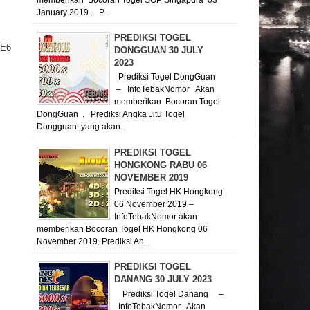
January 2019 . P...
PREDIKSI TOGEL
DONGGUAN 30 JULY
2023
Prediksi Togel DongGuan
– InfoTebakNomor Akan
memberikan Bocoran Togel
DongGuan . Prediksi Angka Jitu Togel
Dongguan yang akan...
PREDIKSI TOGEL
HONGKONG RABU 06
NOVEMBER 2019
Prediksi Togel HK Hongkong
06 November 2019 –
InfoTebakNomor akan
memberikan Bocoran Togel HK Hongkong 06
November 2019. Prediksi An...
PREDIKSI TOGEL
DANANG 30 JULY 2023
Prediksi Togel Danang –
InfoTebakNomor Akan