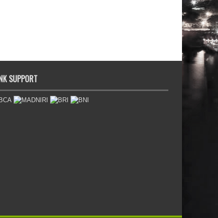
NK SUPPORT